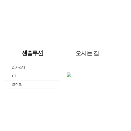
HOME
센솔루
센솔루션
오시는 길
회사소개
C I
조직도
오시는 길