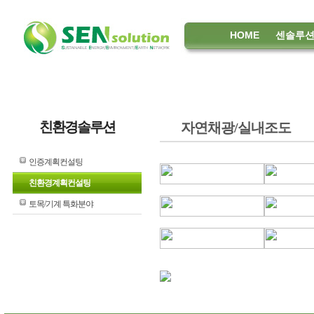
HOME
센솔루
친환경솔루션
자연채광/실내조도
인증계획컨설팅
친환경계획컨설팅
토목/기계 특화분야