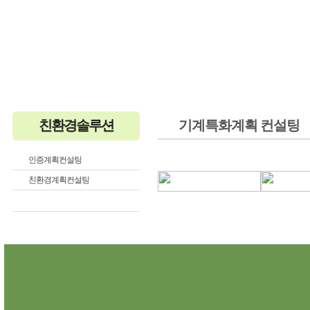
HOME
센솔루
친환경솔루션
기계특화계획 컨설팅
인증계획컨설팅
친환경계획컨설팅
토목/기계 특화분야