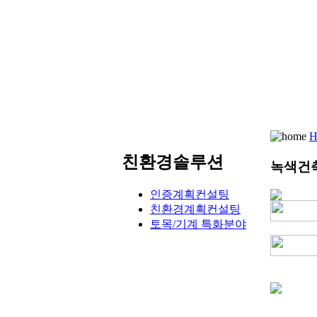
친환경솔루션
녹색건
인증계획컨설팅
친환경계획컨설팅
토목/기계 특화분야