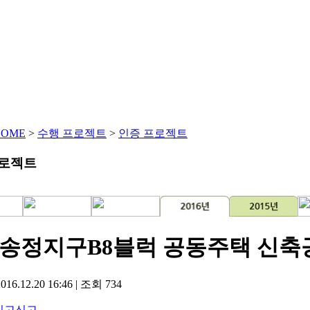
HOME
센솔루션
친환경솔루션
에너지솔루션
제품 및
HOME
>
수행 프로젝트
>
인증 프로젝트
프로젝트
송정지구B8블럭 공동주택 신축
016.12.20 16:46
|
조회
734
신고